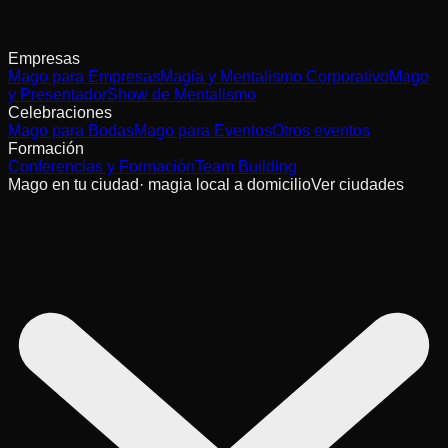
Empresas
Mago para Empresas
Magia y Mentalismo Corporativo
Mago
y Presentador
Show de Mentalismo
Celebraciones
Mago para Bodas
Mago para Eventos
Otros eventos
Formación
Conferencias y Formación
Team Building
Mago en tu ciudad
· magia local a domicilio
Ver ciudades