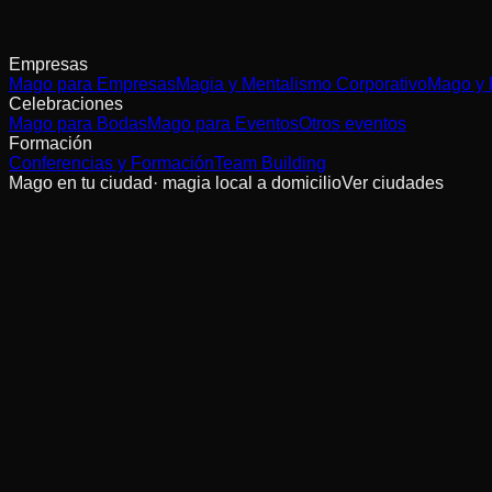
Empresas
Mago para Empresas
Magia y Mentalismo Corporativo
Mago y 
Celebraciones
Mago para Bodas
Mago para Eventos
Otros eventos
Formación
Conferencias y Formación
Team Building
Mago en tu ciudad
· magia local a domicilio
Ver ciudades