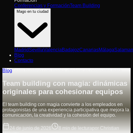
Formación
Conferencias y Formación
Team Building
Mago en tu ciudad
Madrid
Sevilla
Valencia
Badajoz
Canarias
Málaga
Salaman
Blog
Contacto
Blog
Team building con magia: dinámicas originales para…
Team building con magia: dinámicas
originales para cohesionar equipos
El team building con magia convierte a los empleados en
protagonistas de una experiencia participativa que mejora la
comunicación, la creatividad y la cohesión del equipo.
24 de junio de 2026
8
min de lectura
por
Christian