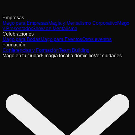
Empresas
Mago para Empresas
Magia y Mentalismo Corporativo
Mago
y Presentador
Show de Mentalismo
Celebraciones
Mago para Bodas
Mago para Eventos
Otros eventos
Formación
Conferencias y Formación
Team Building
Mago en tu ciudad
· magia local a domicilio
Ver ciudades