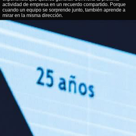
actividad de empresa en un recuerdo compartido. Porque
cuando un equipo se sorprende junto, también aprende a
mirar en la misma dirección.
Etiquetas
Dinámicas de equipo
Magia corporativa
Eventos de
empresa
Cohesión de equipo
Team building
Autor