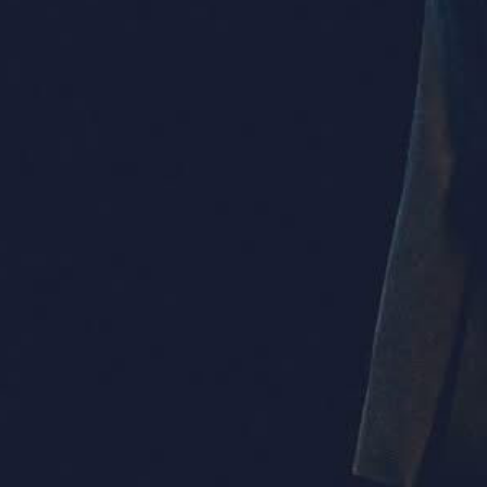
Contactar ahora
Volver al blog
Mago en tu provincia
Magia allá donde estés
Mago en
Madrid
Mago en
Sevilla
Mago en
Valencia
Mago en
Badajoz
Mago en
Canarias
Mago en
Málaga
Mago en
Salamanca
Mago en
Murcia
Mago en
Alicante